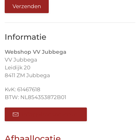
Verzenden
Informatie
Webshop VV Jubbega
VV Jubbega
Leidijk 20
8411 ZM Jubbega
KvK: 61467618
BTW: NL854353872B01
info@alroconcepts.nl
Afhaallocatie