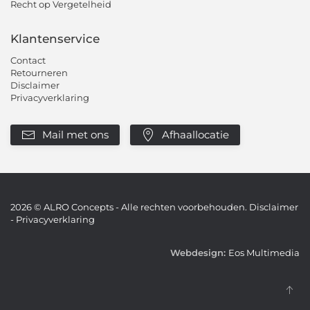
Recht op Vergetelheid
Klantenservice
Contact
Retourneren
Disclaimer
Privacyverklaring
Mail met ons
Afhaallocatie
2026
© ALRO Concepts - Alle rechten voorbehouden.
Disclaimer
-
Privacyverklaring
Webdesign:
Eos Multimedia